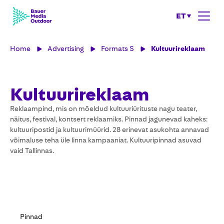
ET
Home
Advertising
Formats S
Kultuurireklaam
Kultuurireklaam
Reklaampind, mis on mõeldud kultuuriürituste nagu teater,
näitus, festival, kontsert reklaamiks. Pinnad jagunevad kaheks:
kultuuripostid ja kultuurimüürid. 28 erinevat asukohta annavad
võimaluse teha üle linna kampaaniat. Kultuuripinnad asuvad
vaid Tallinnas.
Pinnad