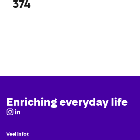
374
Enriching everyday life
Veel infot