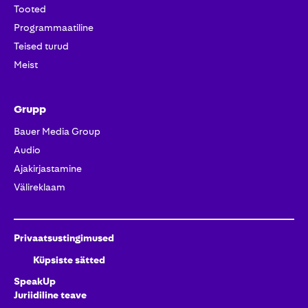
Tooted
Programmaatiline
Teised turud
Meist
Grupp
Bauer Media Group
Audio
Ajakirjastamine
Välireklaam
Privaatsustingimused
Küpsiste sätted
SpeakUp
Juriidiline teave