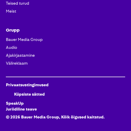
Teised turud
Meist
Grupp
Bauer Media Group
Audio
Ajakirjastamine
Välireklaam
Privaatsustingimused
Küpsiste sätted
SpeakUp
Juriidiline teave
©
2026
Bauer Media Group, Kõik õigused kaitstud.