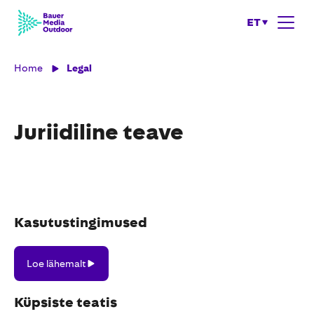
ET
Home
Legal
Juriidiline teave
Kasutustingimused
Loe
Loe lähemalt
lähemalt
Küpsiste teatis