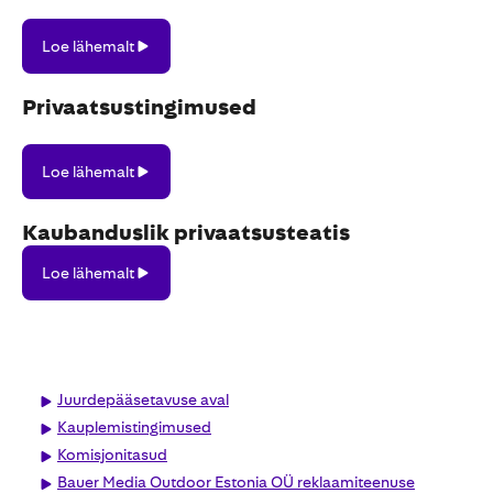
Loe
Loe lähemalt
lähemalt
Privaatsustingimused
Loe
Loe lähemalt
lähemalt
Kaubanduslik privaatsusteatis
Loe
Loe lähemalt
lähemalt
Juurdepääsetavuse aval
Kauplemistingimused
Komisjonitasud
Bauer Media Outdoor Estonia OÜ reklaamiteenuse