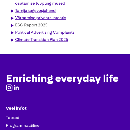
osutamise tüüptingimused
Tarnija tegevusjuhend
Värbamise privaatsusteatis
ESG Report 2025
Political Advertising Complaints
Climate Transition Plan 2025
Enriching everyday life
Veel infot
Tooted
Programmaatiline