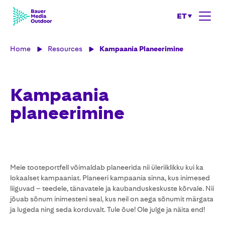
ET
Home
Resources
Kampaania Planeerimine
Kampaania
planeerimine
Meie tooteportfell võimaldab planeerida nii üleriiklikku kui ka
lokaalset kampaaniat. Planeeri kampaania sinna, kus inimesed
liiguvad – teedele, tänavatele ja kaubanduskeskuste kõrvale. Nii
jõuab sõnum inimesteni seal, kus neil on aega sõnumit märgata
ja lugeda ning seda korduvalt. Tule õue! Ole julge ja näita end!