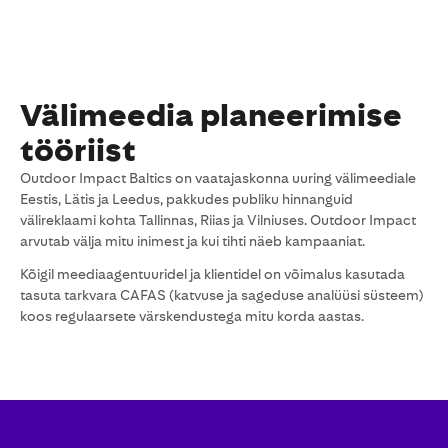
Välimeedia planeerimise
tööriist
Outdoor Impact Baltics on vaatajaskonna uuring välimeediale
Eestis, Lätis ja Leedus, pakkudes publiku hinnanguid
välireklaami kohta Tallinnas, Riias ja Vilniuses. Outdoor Impact
arvutab välja mitu inimest ja kui tihti näeb kampaaniat.
Kõigil meediaagentuuridel ja klientidel on võimalus kasutada
tasuta tarkvara CAFAS (katvuse ja sageduse analüüsi süsteem)
koos regulaarsete värskendustega mitu korda aastas.