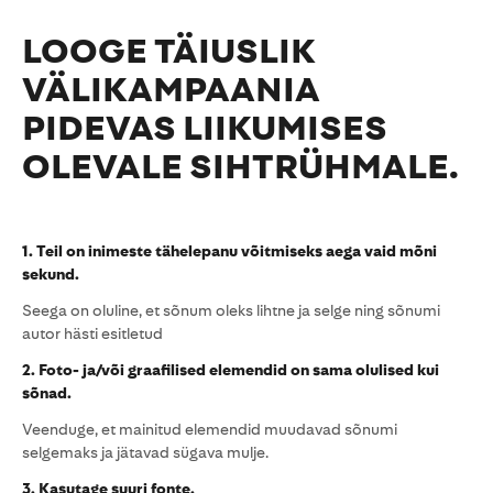
LOOGE TÄIUSLIK
VÄLIKAMPAANIA
PIDEVAS LIIKUMISES
OLEVALE SIHTRÜHMALE.
1. Teil on inimeste tähelepanu võitmiseks aega vaid mõni
sekund.
Seega on oluline, et sõnum oleks lihtne ja selge ning sõnumi
autor hästi esitletud
2. Foto- ja/või graafilised elemendid on sama olulised kui
sõnad.
Veenduge, et mainitud elemendid muudavad sõnumi
selgemaks ja jätavad sügava mulje.
3. Kasutage suuri fonte.