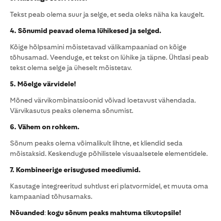
Tekst peab olema suur ja selge, et seda oleks näha ka kaugelt.
4. Sõnumid peavad olema lühikesed ja selged.
Kõige hõlpsamini mõistetavad välikampaaniad on kõige
tõhusamad. Veenduge, et tekst on lühike ja täpne. Ühtlasi peab
tekst olema selge ja üheselt mõistetav.
5. Mõelge värvidele!
Mõned värvikombinatsioonid võivad loetavust vähendada.
Värvikasutus peaks olenema sõnumist.
6. Vähem on rohkem.
Sõnum peaks olema võimalikult lihtne, et kliendid seda
mõistaksid. Keskenduge põhilistele visuaalsetele elementidele.
7. Kombineerige erisugused meediumid.
Kasutage integreeritud suhtlust eri platvormidel, et muuta oma
kampaaniad tõhusamaks.
Nõuanded
:
kogu sõnum peaks mahtuma tikutopsile!