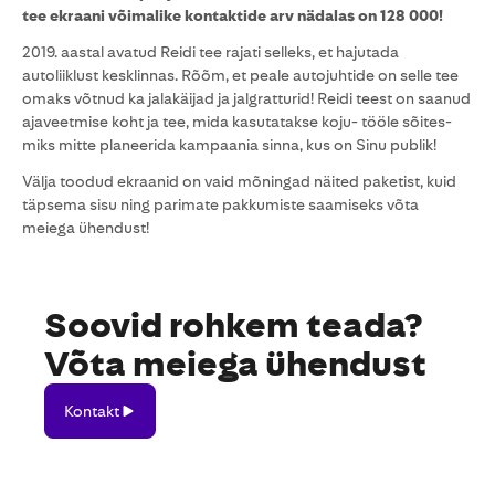
tee ekraani võimalike kontaktide arv nädalas on 128 000!
2019. aastal avatud Reidi tee rajati selleks, et hajutada
autoliiklust kesklinnas. Rõõm, et peale autojuhtide on selle tee
omaks võtnud ka jalakäijad ja jalgratturid! Reidi teest on saanud
ajaveetmise koht ja tee, mida kasutatakse koju- tööle sõites-
miks mitte planeerida kampaania sinna, kus on Sinu publik!
Välja toodud ekraanid on vaid mõningad näited paketist, kuid
täpsema sisu ning parimate pakkumiste saamiseks võta
meiega ühendust!
Soovid rohkem teada?
Võta meiega ühendust
Kontakt
Kontakt