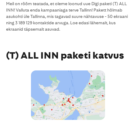
Meil on rõõm teatada, et oleme loonud uue Digi paketi (T) ALL
INN! Valluta enda kampaaniaga terve Tallinn! Pakett hõlmab
asukohti üle Tallinna, mis tagavad suure nähtavuse - 50 ekraani
ning 3 189 129 kontaktide arvuga. Loe edasi lähemalt, kus
ekraanid täpsemalt asuvad.
(T) ALL INN paketi katvus