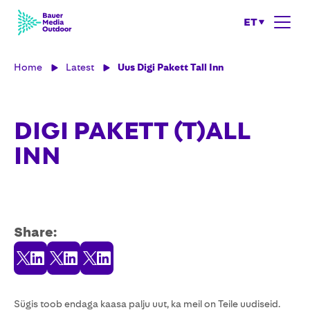
ET
Home
Latest
Uus Digi Pakett Tall Inn
DIGI PAKETT (T)ALL
INN
Share:
Share
Share
Share
on
on
on
X
LinkedIn
Facebook
Sügis toob endaga kaasa palju uut, ka meil on Teile uudiseid.