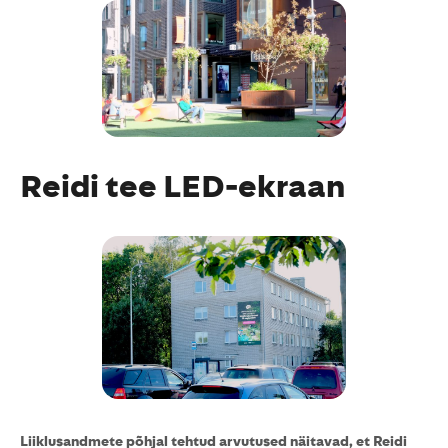
Reidi tee LED-ekraan
Liiklusandmete põhjal tehtud arvutused näitavad, et Reidi